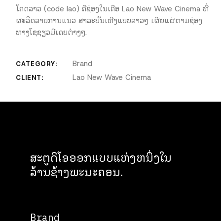
ໂຄດລາວ (code lao) ຄືຊ່ອງໃນເຄືອ Lao New Wave Cinema ທີ່
ຜະລິດລາຍການແນວ ສາລະບັນເທີງແບບລາວໆ ເຜີຍແຜ່ຕາມຊ່ອງ
ທາງໂຊຊຽວມີເດຍຕ່າງໆ.
Brand
CATEGORY:
Lao New Wave Cinema
CLIENT:
ສະຕູດິໂອອອກແບບແຫ່ງຫນຶ່ງໃນ
ລ້ານຊ້າງພະນະຄອນ.
Brand