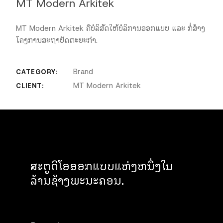
MT Modern Arkitek
MT Modern Arkitek ຄືບໍລິສັດໃຫ້ບໍລິການອອກແບບ ແລະ ກໍ່ສ້າງ
ໂຄງການສະຖາປັດຕະຍະກໍາ.
Brand
CATEGORY:
MT Modern Arkitek
CLIENT:
ສະຕູດິໂອອອກແບບແຫ່ງຫນຶ່ງໃນ
ລ້ານຊ້າງພະນະຄອນ.