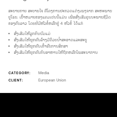
ສະບາຍກາຍ ສະບາຍໃຈ ຄືໂຄງການປະກວດແຕ່ງເພງຈາກ ສະຫະພາບ
ຢູໂຣບ. ເປົ້າຫມາຍຂອງແຄມເປນນີ້ແມ່ນ ເພື່ອສົ່ງເສີມຄຸນນະພາບຊີວິດ
ຂອງຄົນລາວ ໂດຍທີ່ມີຫົວຂໍ້ຫລັກຢູ່ 4 ຫົວຂໍ້ ໄດ້ແກ່
ສົ່ງເສີມໃຫ້ລູກກິນນົມແມ່
ສົ່ງເສີມໃຫ້ທຸກຄົນລ້າງມືດ້ວຍນ້ຳສະອາດແລະສະບູ
ສົ່ງເສີມໃຫ້ທຸກຄົນເຂົ້າຮັບການສຶກສາ
ສົ່ງເສີມໃຫ້ທຸກຄົນກິນອາຫານໃຫ້ຖືກຫລັກໂພສະນາການ
Media
CATEGORY:
European Union
CLIENT: